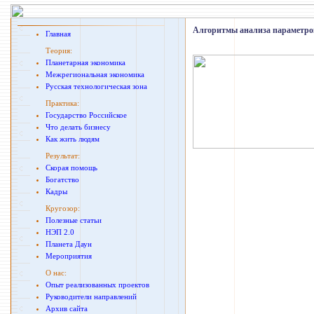
Алгоритмы анализа параметров
Главная
Теория:
Планетарная экономика
Межрегиональная экономика
Русская технологическая зона
Практика:
Государство Российское
Что делать бизнесу
Как жить людям
Результат:
Скорая помощь
Богатство
Кадры
Кругозор:
Полезные статьи
НЭП 2.0
Планета Даун
Мероприятия
О нас:
Опыт реализованных проектов
Руководители направлений
Архив сайта